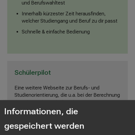
und Berufswahltest
Innerhalb kürzester Zeit herausfinden,
welcher Studiengang und Beruf zu dir passt
Schnelle & einfache Bedienung
Schülerpilot
Eine weitere Webseite zur Berufs- und
Studienorientierung, die u.a. bei der Berechnung
des Abiturschnitts hilft und einen
Informationen, die
Orientierungstest, ebenso wie eine Numerus-
Clausus-Datenbank bereithält, hat das Start-Up
gespeichert werden
„
Schülerpilot
“ aufgesetzt. Der Test ist einfach
zu bedienen und arbeitet auf Grundlage