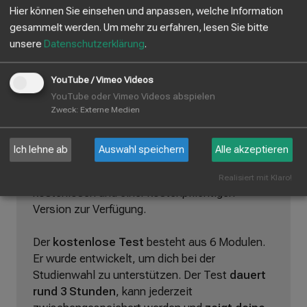
bewährter psychologischer Modelle. Er wurde
Hier können Sie einsehen und anpassen, welche Information
an die Bedürfnisse der Zielgruppe angepasst
gesammelt werden.
Um mehr zu erfahren, lesen Sie bitte
und ermöglicht euch eine erste Einschätzung
unsere
Datenschutzerklärung
.
der eigenen beruflichen Interessen und
Fähigkeiten.
YouTube / Vimeo Videos
YouTube oder Vimeo Videos abspielen
Zweck
:
Externe Medien
StudiScan Studienwahltest
Ich lehne ab
Auswahl speichern
Alle akzeptieren
Dieser Studienwahltest steht in einer
Realisiert mit Klaro!
kostenlosen und einer kostenpflichtigen
Version zur Verfügung.
Der
kostenlose Test
besteht aus 6 Modulen.
Er wurde entwickelt, um dich bei der
Studienwahl zu unterstützen. Der Test
dauert
rund 3 Stunden
, kann jederzeit