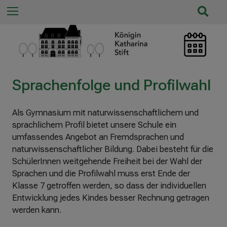
n
S
Menu
n
u
a
c
c
h
h
e
:
ö
Sprachenfolge und Profilwahl
f
f
n
Als Gymnasium mit naturwissenschaftlichem und
e
sprachlichem Profil bietet unsere Schule ein
n
umfassendes Angebot an Fremdsprachen und
/
naturwissenschaftlicher Bildung. Dabei besteht für die
s
SchülerInnen weitgehende Freiheit bei der Wahl der
c
Sprachen und die Profilwahl muss erst Ende der
h
Klasse 7 getroffen werden, so dass der individuellen
l
Entwicklung jedes Kindes besser Rechnung getragen
i
werden kann.
e