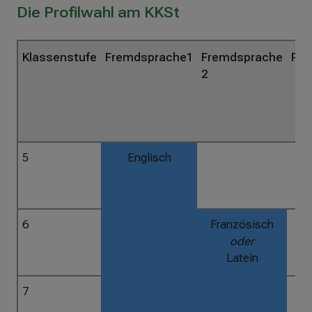
ß
Die Profilwahl am KKSt
e
n
Klassenstufe
Fremdsprache1
Fremdsprache
Prof
2
5
Englisch
6
Französisch
oder
Latein
7