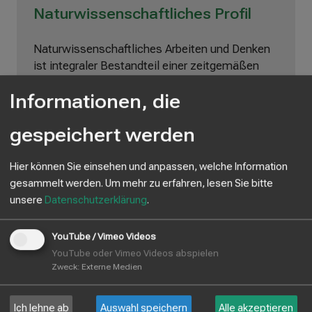
Naturwissenschaftliches Profil
Naturwissenschaftliches Arbeiten und Denken
ist integraler Bestandteil einer zeitgemäßen
Bildung. Die gute Ausstattung der Schule
Informationen, die
ermöglicht fächerverbindenden und modernen
Unterricht im Fach Naturwissenschaft,
gespeichert werden
Informatik und Technik (NIT). Auch in diesem
Profil kann Latein, Französisch oder Japanisch
(Kooperationskurs mit dem Königin-Olga-Stift)
Hier können Sie einsehen und anpassen, welche Information
erlernt werden.
gesammelt werden.
Um mehr zu erfahren, lesen Sie bitte
unsere
Datenschutzerklärung
.
Sprachenfolge im naturwissenschaftlichen
Profil:
YouTube / Vimeo Videos
YouTube oder Vimeo Videos abspielen
Klasse 5: Englisch
Zweck
:
Externe Medien
Klasse 6: Französisch
oder
Latein
Klasse 8: Latein AG (fakultativ, dreistündig)
Ich lehne ab
Auswahl speichern
Alle akzeptieren