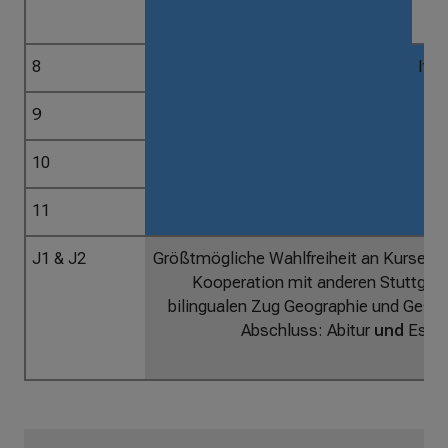
8
Ital
o
9
10
11
J1 & J2
Größtmögliche Wahlfreiheit an Kursen in
Kooperation mit anderen Stuttgar
bilingualen Zug Geographie und Geschi
Abschluss: Abitur
und
Esame