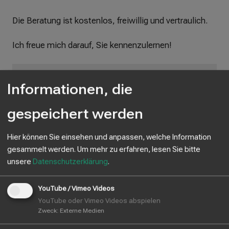
Die Beratung ist kostenlos, freiwillig und vertraulich.
Ich freue mich darauf, Sie kennenzulernen!
Meine Aufgabenbereiche
Informationen, die
Liebe Schülerinnen und Schüler,
gespeichert werden
manchmal läuft es in der Schule einfach nicht
Hier können Sie einsehen und anpassen, welche Information
rund.
gesammelt werden.
Um mehr zu erfahren, lesen Sie bitte
unsere
Datenschutzerklärung
.
Ich, Herr Bernhart, bin für Dich da, z. B. wenn …
YouTube / Vimeo Videos
Du dich schlecht konzentrieren kannst oder
YouTube oder Vimeo Videos abspielen
Dir das Lernen schwerfällt.
Zweck
:
Externe Medien
Du Angst vor Prüfungen oder vor der Schule