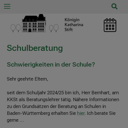
n
S
Menu
n
u
a
c
c
h
h
e
:
ö
Schulberatung
f
f
n
Schwierigkeiten in der Schule?
e
n
Sehr geehrte Eltern,
/
s
seit dem Schuljahr 2024/25 bin ich, Herr Bernhart, am
c
KKSt als Beratungslehrer tätig. Nähere Informationen
h
zu den Grundsätzen der Beratung an Schulen in
l
Baden-Württemberg erhalten Sie
hier
. Ich berate Sie
i
gerne …
e