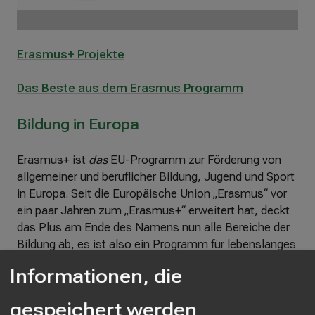
ß
e
n
Erasmus+ Projekte
Das Beste aus dem Erasmus Programm
Bildung in Europa
Erasmus+ ist
das
EU-Programm zur Förderung von
allgemeiner und beruflicher Bildung, Jugend und Sport
in Europa. Seit die Europäische Union „Erasmus“ vor
ein paar Jahren zum „Erasmus+“ erweitert hat, deckt
das Plus am Ende des Namens nun alle Bereiche der
Bildung ab, es ist also ein Programm für lebenslanges
Lernen. Für unsere SchülerInnen bedeutet das, dass
Informationen, die
sie von Begegnungen, Austauschprogrammen und
grenzenüberschreitenden Projekten mit Gleichaltrigen
gespeichert werden
im europäischen Ausland profitieren. Für unsere