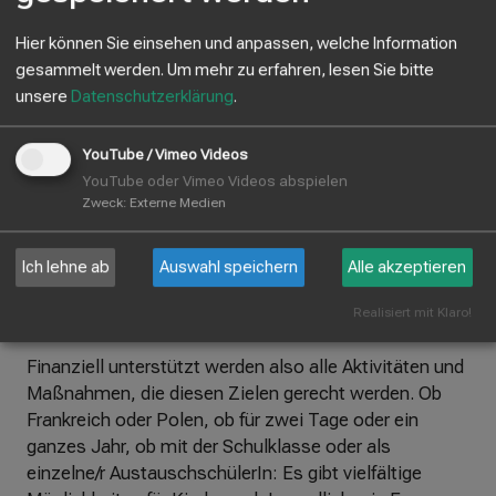
LehrerInnen sind die Lehrerfortbildungen mit
Hier können Sie einsehen und anpassen, welche Information
KollegInnen in ganz Europa ein Gewinn, denn sie
gesammelt werden.
Um mehr zu erfahren, lesen Sie bitte
bringen frischen Wind und neue Ideen ins
unsere
Datenschutzerklärung
.
Lehrerzimmer.
Für den Zeitraum von 2021 bis 2027 steht dazu ein
YouTube / Vimeo Videos
Gesamtbudget von knapp 26 Milliarden Euro zur
YouTube oder Vimeo Videos abspielen
Zweck
:
Externe Medien
Verfügung. Neben der Stärkung der europäischen
Identität liegt Erasmus+ vor allem die
soziale
Inklusion
, der
grüne
und der
digitale Wandel
sowie
Ich lehne ab
Auswahl speichern
Alle akzeptieren
die
Förderung der Teilhabe junger Menschen am
demokratischen Leben
am Herzen.
Realisiert mit Klaro!
Finanziell unterstützt werden also alle Aktivitäten und
Maßnahmen, die diesen Zielen gerecht werden. Ob
Frankreich oder Polen, ob für zwei Tage oder ein
ganzes Jahr, ob mit der Schulklasse oder als
einzelne/r AustauschschülerIn: Es gibt vielfältige