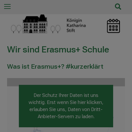
n
S
Menu
n
u
a
c
c
h
h
e
:
ö
Wir sind Erasmus+ Schule
f
f
n
Was ist Erasmus+? #kurzerklärt
e
n
/
s
Der Schutz Ihrer Daten ist uns
c
wichtig. Erst wenn Sie hier klicken,
h
erlauben Sie uns, Daten von Dritt-
l
Anbieter-Servern zu laden.
i
e