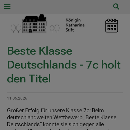
n
S
Menu
n
u
a
c
c
h
h
e
:
ö
Beste Klasse
f
f
Deutschlands - 7c holt
n
e
den Titel
n
/
s
c
11.06.2026
h
Großer Erfolg für unsere Klasse 7c: Beim
l
deutschlandweiten Wettbewerb „Beste Klasse
i
Deutschlands“ konnte sie sich gegen alle
e