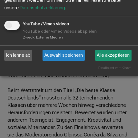
gesammelt werden.
Um mehr zu erfahren, lesen Sie bitte
unsere
Datenschutzerklärung
.
Einmal bei der KiKa-Quizshow mitmachen können -
YouTube / Vimeo Videos
das war der große Traum unserer 7c. Schon im
YouTube oder Vimeo Videos abspielen
Zweck
:
Externe Medien
vorvergangenen Jahr hatten die SchülerInnen erfolglos
eine Bewerbung eingereicht, nun waren sie nicht nur
dabei, sondern räumten gleich ganz groß ab: Im
Ich lehne ab
Auswahl speichern
Alle akzeptieren
Finale setzten sie sich gegen Klassen aus Bonn,
Alzenau und Weimar durch und holten den Pokal ans
Realisiert mit Klaro!
KKSt. Der Preis: eine Klassenfahrt nach Prag!
Beim Wettstreit um den Titel „Die beste Klasse
Deutschlands“ mussten alle 32 teilnehmenden
Klassen über mehrere Wochen hinweg verschiedene
Herausforderungen meistern. Bewertet wurden unter
anderem Teamgeist, Engagement, Kreativität und
soziales Miteinander. Zu den Finalshows erwartete
sie das Moderatorenduo Clarissa Corrêa da Silva und