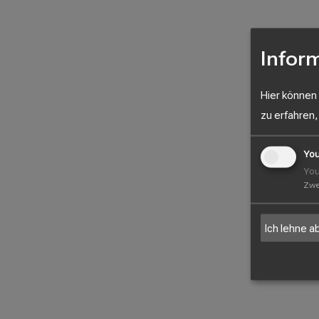
Infor
Hier können
zu erfahren,
You
You
Zw
Ich lehne a