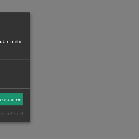
.
Um mehr
akzeptieren
iert mit Klaro!